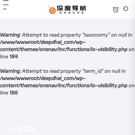
Warning
: Attempt to read property "taxonomy" on null in
/www/wwwroot/deepdhai_com/wp-
content/themes/onenav/inc/functions/io-visibility.php
on
line
184
Warning
: Attempt to read property "term_id" on null in
/www/wwwroot/deepdhai_com/wp-
content/themes/onenav/inc/functions/io-visibility.php
on
line
186
小红书文案