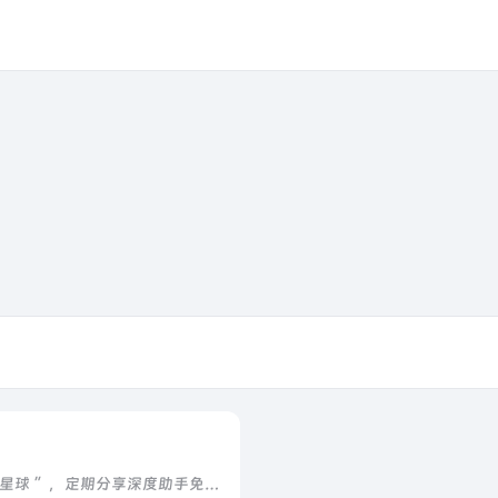
更多精彩内容欢迎关注微信公众号“酷享星球 ”，定期分享深度助手免费卡密，各类教程，行业资讯等内容 Z-Library被称为“全球最大的数字图书馆”。不用注册就可以免费下载所有书籍，支持fb2，pdf...