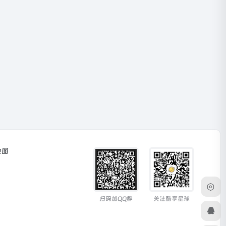
地图
扫码加QQ群
关注酷享星球