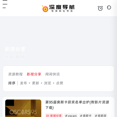
影视分享
共 1 篇文章
资源教程
影视分享
网间快讯
排序
发布
更新
浏览
点赞
第95届奥斯卡获奖名单出炉(附影片资源
下载)
影视分享
# oscars
# 奥斯卡
# 杨紫琼