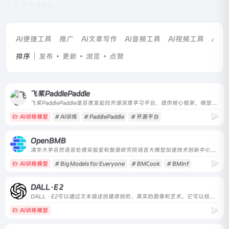
共 4 篇网址
AI便捷工具
推广
AI文章写作
AI音频工具
AI视频工具
AI
排序
发布
更新
浏览
点赞
飞桨PaddlePaddle
飞桨PaddlePaddle是百度发起的开源深度学习平台，提供核心框架、模型库、开发套件及服务平台，支持动态图和静态图，覆盖训练到多端推理，适合开发者、研究人员和企业使用。
AI训练模型
# AI训练
# PaddlePaddle
# 开源平台
OpenBMB
清华大学自然语言处理实验室和智源研究院语言大模型加速技术创新中心共同支持发起
AI训练模型
# Big Models for Everyone
# BMCook
# BMInf
DALL·E 2
DALL · E2可以通过文本描述创建原创的、真实的图像和艺术。它可以结合概念、属性和风格。
AI训练模型