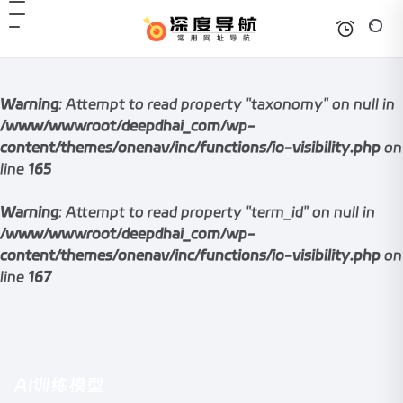
Warning
: Attempt to read property "taxonomy" on null in
/www/wwwroot/deepdhai_com/wp-
content/themes/onenav/inc/functions/io-visibility.php
on
line
165
Warning
: Attempt to read property "term_id" on null in
/www/wwwroot/deepdhai_com/wp-
content/themes/onenav/inc/functions/io-visibility.php
on
line
167
AI训练模型