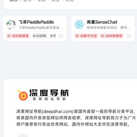
飞桨PaddlePaddle
商量SenseChat
飞桨PaddlePaddle是百度发起的开源深度学习平台，提供核心框架、模型库、开发套件及服务平台，支持动态图和静态图，覆盖训练到多端推理，适合开发者、研究人员和企业使用。
商汤科技智能对话AI，提供高效便捷交流服务。
AI训练模型
# AI训练
# PaddlePaddle
# 开源平台
AI聊天对话
AI训练模型
深度网址导航(deepdhai.com)是国内首屈一指的导航分类平台
收录国内外各类型网站供网友检索，深度网址导航致力于为广大
用户推荐各行各业优秀网站，国内外网站大全尽在深度导航。