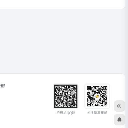
地图
扫码加QQ群
关注酷享星球