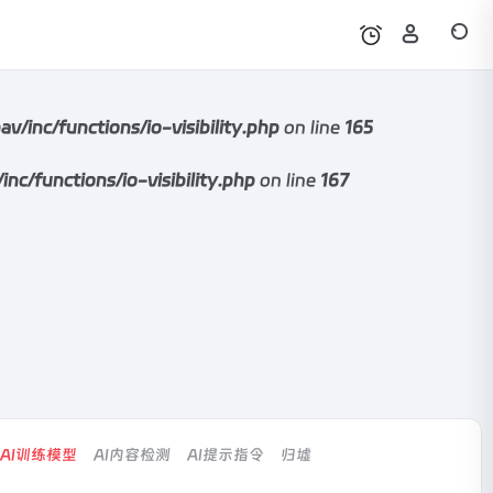
nc/functions/io-visibility.php
on line
165
functions/io-visibility.php
on line
167
AI训练模型
AI内容检测
AI提示指令
归墟