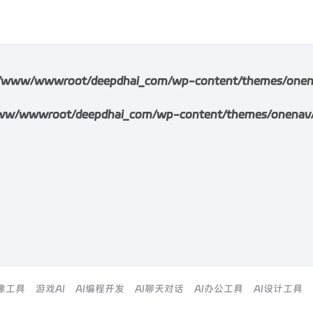
/www/wwwroot/deepdhai_com/wp-content/themes/onenav/i
w/wwwroot/deepdhai_com/wp-content/themes/onenav/inc/
图像工具
游戏AI
AI编程开发
AI聊天对话
AI办公工具
AI设计工具