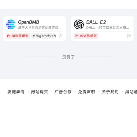
OpenBMB
DALL·E 2
清华大学自然语言处理实验室和智源研究院语言大模型加速技术创新中心共同支持发起
DALL · E2可以通过文本描述创建原创的、真实的图像和艺术。它可以结合概念、属性和风格。
AI训练模型
# Big Models for Everyone
# BMCook
AI训练模型
# BMInf
没有了
友链申请
网站提交
广告合作
免责声明
关于我们
网站
，