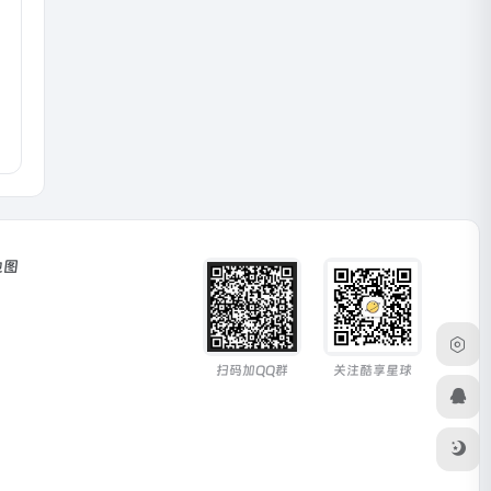
地图
扫码加QQ群
关注酷享星球