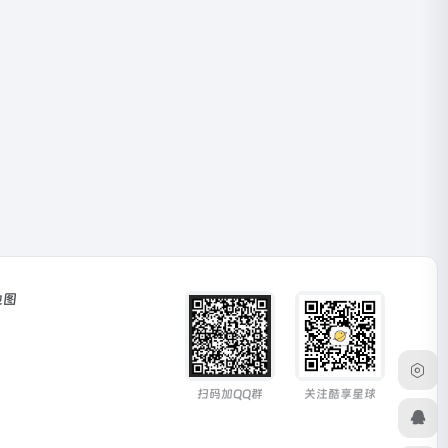
地图
扫码加QQ群
关注酷享星球