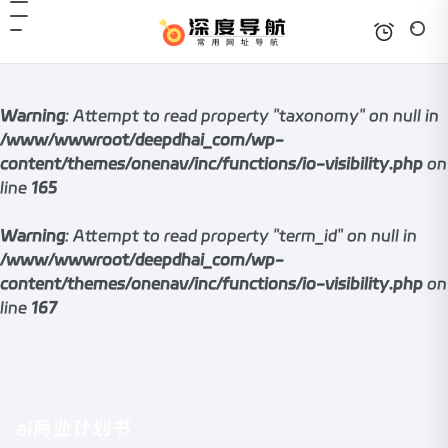
Warning
: Attempt to read property "taxonomy" on null in
/www/wwwroot/deepdhai_com/wp-
content/themes/onenav/inc/functions/io-visibility.php
on
line
165
Warning
: Attempt to read property "term_id" on null in
/www/wwwroot/deepdhai_com/wp-
content/themes/onenav/inc/functions/io-visibility.php
on
line
167
ai商业计划书