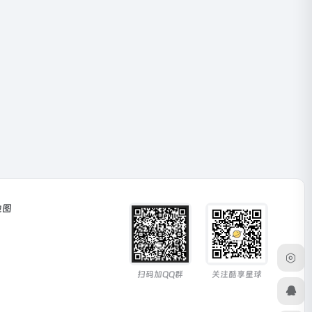
地图
扫码加QQ群
关注酷享星球