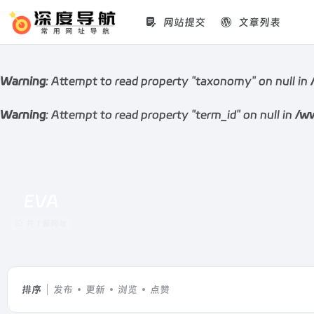
网站提交
文章列表
Warning
: Attempt to read property "taxonomy" on null in
Warning
: Attempt to read property "term_id" on null in
/ww
EVA
共 1 篇网址
排序
发布
更新
浏览
点赞