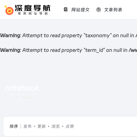
网站提交
文章列表
Warning
: Attempt to read property "taxonomy" on null in
Warning
: Attempt to read property "term_id" on null in
/ww
notebook
共 1 篇网址
排序
发布
更新
浏览
点赞