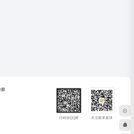
地图
扫码加QQ群
关注酷享星球