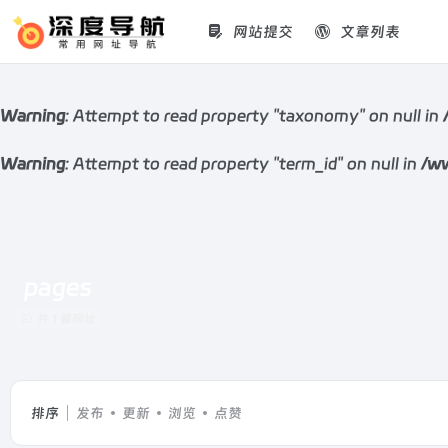
网站提交
文章列表
Warning
: Attempt to read property "taxonomy" on null in
Warning
: Attempt to read property "term_id" on null in
/ww
pages
共 1 篇网址
排序
发布
更新
浏览
点赞