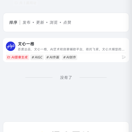
共 1 篇网址
排序
发布
更新
浏览
点赞
文心一格
百度出品，文心一格，AI艺术和创意辅助平台，依托飞桨、文心大模型的技术创新推出的“AI作画”产品，可轻松驾驭多种风格，人人皆可“一语成画”
AI图像生成
# AIGC
# AI作画
# AI创作
没有了