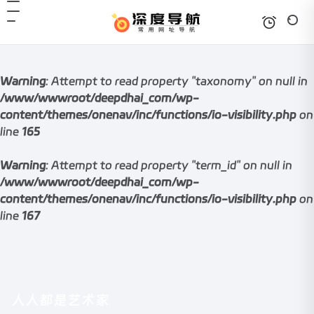
Warning
: Attempt to read property "taxonomy" on null in
/www/wwwroot/deepdhai_com/wp-
content/themes/onenav/inc/functions/io-visibility.php
on
line
165
Warning
: Attempt to read property "term_id" on null in
/www/wwwroot/deepdhai_com/wp-
content/themes/onenav/inc/functions/io-visibility.php
on
line
167
人人都是艺术家