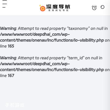
Warning
: Attempt to read property "taxonomy" on null in
/www/wwwroot/deepdhai_com/wp-
content/themes/onenav/inc/functions/io-visibility.php
on
line
165
Warning
: Attempt to read property "term_id" on null in
/www/wwwroot/deepdhai_com/wp-
content/themes/onenav/inc/functions/io-visibility.php
on
line
167
手机游戏