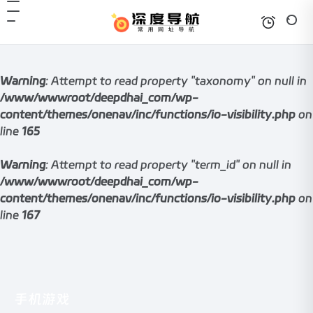
Warning
: Attempt to read property "taxonomy" on null in
/www/wwwroot/deepdhai_com/wp-
content/themes/onenav/inc/functions/io-visibility.php
on
line
165
Warning
: Attempt to read property "term_id" on null in
/www/wwwroot/deepdhai_com/wp-
content/themes/onenav/inc/functions/io-visibility.php
on
line
167
手机游戏