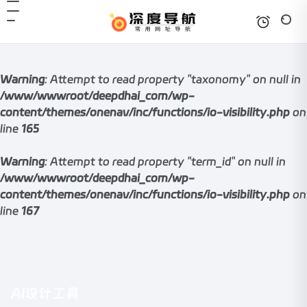
Warning
: Attempt to read property "taxonomy" on null in
/www/wwwroot/deepdhai_com/wp-
content/themes/onenav/inc/functions/io-visibility.php
on
line
165
Warning
: Attempt to read property "term_id" on null in
/www/wwwroot/deepdhai_com/wp-
content/themes/onenav/inc/functions/io-visibility.php
on
line
167
AI设计工具