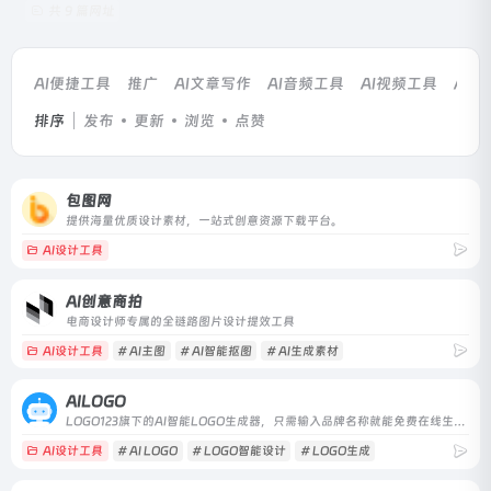
共 9 篇网址
AI便捷工具
推广
AI文章写作
AI音频工具
AI视频工具
AI
排序
发布
更新
浏览
点赞
包图网
提供海量优质设计素材，一站式创意资源下载平台。
AI设计工具
AI创意商拍
电商设计师专属的全链路图片设计提效工具
AI设计工具
# AI主图
# AI智能抠图
# AI生成素材
AILOGO
LOGO123旗下的AI智能LOGO生成器，只需输入品牌名称就能免费在线生成公司logo设计及配套企业VI，轻松打造您的个性品牌！
AI设计工具
# AI LOGO
# LOGO智能设计
# LOGO生成