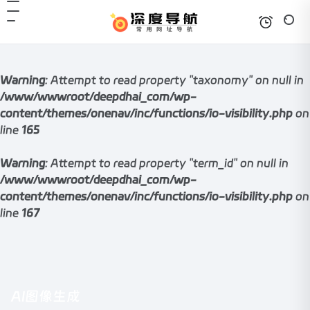
Warning
: Attempt to read property "taxonomy" on null in
/www/wwwroot/deepdhai_com/wp-
content/themes/onenav/inc/functions/io-visibility.php
on
line
165
Warning
: Attempt to read property "term_id" on null in
/www/wwwroot/deepdhai_com/wp-
content/themes/onenav/inc/functions/io-visibility.php
on
line
167
AI图像生成