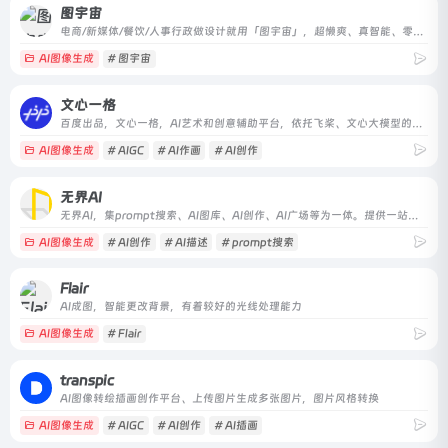
图宇宙
电商/新媒体/餐饮/人事行政做设计就用「图宇宙」，超懒爽、真智能、零风险；给我需求，给你设计，自动生成多平台、多尺寸结果；臻选素材，正版授权，安心商用
AI图像生成
# 图宇宙
文心一格
百度出品，文心一格，AI艺术和创意辅助平台，依托飞桨、文心大模型的技术创新推出的“AI作画”产品，可轻松驾驭多种风格，人人皆可“一语成画”
AI图像生成
# AIGC
# AI作画
# AI创作
无界AI
无界AI，集prompt搜索、AI图库、AI创作、AI广场等为一体。提供一站式AI搜索-创作-交流-分享服务。
AI图像生成
# AI创作
# AI描述
# prompt搜索
Flair
AI成图，智能更改背景，有着较好的光线处理能力
AI图像生成
# Flair
transpic
AI图像转绘插画创作平台、上传图片生成多张图片，图片风格转换
AI图像生成
# AIGC
# AI创作
# AI插画