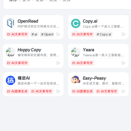
OpenRead
Copy.ai
PDF格式的论文转换为交互式论文
Copy.ai是一个由人工智能驱动的文案生成器，可以为您的企业生成高质量的文案。
AI文章写作
# ai
# OpenRead
# 人工智能
AI文章写作
# Copy ai
Hoppy Copy
Yaara
编写精彩的长篇内容，使用向导立即将混乱的笔记转换为有用的大纲
Yaara.ai是一款人工智能驱动的内容生成工具，可帮助企业更快地创建内容。使用Yaara，您可以在几分钟内创建高质量、引人入胜的内容。
AI文章写作
AI文章写作
稿定AI
Easy-Peasy
稿定AI是一个一站式在线设计工具平台，提供AI驱动的图片处理、海报生成、抠图、消除、清晰化等功能，并支持创意画布、H5制作和视频剪辑。
AI生成文案，图片，智能对话，音频转文案等功能的集成应用
AI图像生成
AI文章写作
# 在线设计
# 海报设计
AI图像生成
# 稿定
AI文章写作