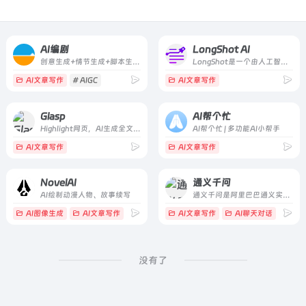
AI编剧
LongShot AI
创意生成+情节生成+脚本生成，AI编剧3步走，AI自动帮你搞定剧情！搭配长短视频拍摄
LongShot是一个由人工智能驱动的内容写作助手，研究、生成和优化高质量的长篇内容。写博客永远不会感到如此轻松。
AI文章写作
# AIGC
AI文章写作
Glasp
AI帮个忙
Highlight网页，AI生成全文摘要，导入笔记软件，还可以生成Youtube内容概要
AI帮个忙 | 多功能AI小帮手
AI文章写作
AI文章写作
NovelAI
通义千问
AI绘制动漫人物、故事续写
通义千问是阿里巴巴通义实验室的大模型家族，提供自然语言理解、文本生成、视觉理解、音频理解等多种能力，覆盖对话、编程、多模态等应用。
AI图像生成
AI文章写作
# adventure
AI文章写作
# ai
# ai dungeon
AI聊天对话
# AI
没有了