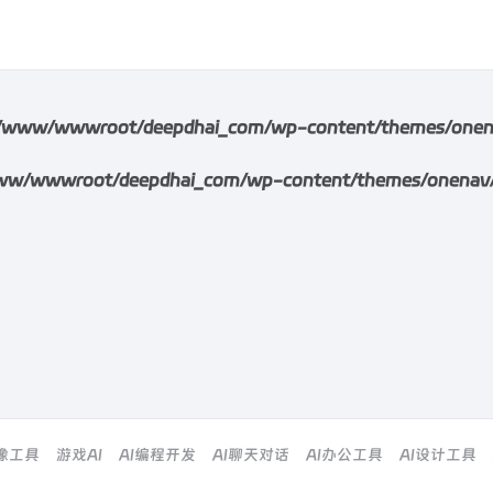
/www/wwwroot/deepdhai_com/wp-content/themes/onenav/i
w/wwwroot/deepdhai_com/wp-content/themes/onenav/inc/
图像工具
游戏AI
AI编程开发
AI聊天对话
AI办公工具
AI设计工具