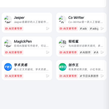
Jasper
Co Writer
Jasper是最好的人工智能作家和人工智能艺术生成器的团队，拥有超过3000个5星级的评论。快速创建博客文章、营销文案和AI生成的图像。
Co-Writer是一款人工智能工具，用于优化营销内容
AI文章写作
AI文章写作
# ads
# ads generato
MagickPen
轻松鲨
在线Ai智能写作助手，可以轻易地一键生成ideas、博客、计划、报告、简历、招聘启事、故事、口号、笑话，甚至歌词 ，还可以用于翻译、语法检测和代码修复
与AI连续对话聊天提问，多场景50+文案写作模板，AI智能生成思维导图
AI文章写作
AI文章写作
# AI创作
# Ai文案
学术灵感
创作王
输入论文关键词，学术灵感AI网站帮你选期刊、写摘要、综述和生成标题。
有免费试用次数，小红书创作、今日头条创作、知乎问答创作
助手
# 多模态
AI文章写作
# 大模型
AI文章写作
# 今日头条创作
# 创