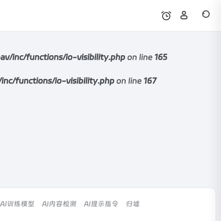
nc/functions/io-visibility.php
on line
165
functions/io-visibility.php
on line
167
AI训练模型
AI内容检测
AI提示指令
归墟