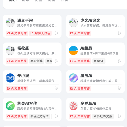
通义千问
小文AI论文
通义千问是阿里巴巴通义实验室的大模型家族，提供自然语言理解、文本生成、视觉理解、音频理解等多种能力，覆盖对话、编程、多模态等应用。
学术旅程伴侣，智慧创作之选。轻松解决论文写作难题，AI论文助您一键完成，仅需一杯咖啡时间，即可轻松问鼎学术高峰！
AI文章写作
AI聊天对话
# AI助手
# 多模态
AI文章写作
# 大模型
轻松鲨
AI编剧
与AI连续对话聊天提问，多场景50+文案写作模板，AI智能生成思维导图
创意生成+情节生成+脚本生成，AI编剧3步走，AI自动帮你搞定剧情！搭配长短视频拍摄
AI文章写作
# AI创作
# Ai文案
# AI聊天
AI文章写作
# AIGC
开山猴
魔法AI
提供免费试用，超出后需付费使用
跨境电商营销创意生成工具
AI文章写作
AI文章写作
笔灵AI写作
多种草AI
面向专业写作领域的AI写作工具
免费小红书AI创作工具
AI文章写作
# ai公文写作
# ai商业计划书
AI文章写作
# ai开题报告
# 小红书文案