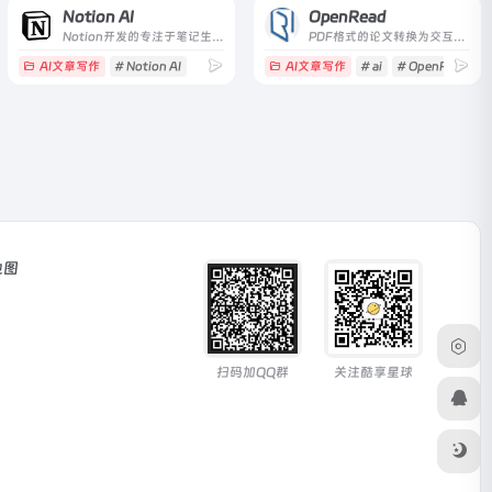
Notion AI
OpenRead
Notion开发的专注于笔记生成的AI
PDF格式的论文转换为交互式论文
AI文章写作
# Notion AI
AI文章写作
# ai
# OpenRead
#
地图
扫码加QQ群
关注酷享星球