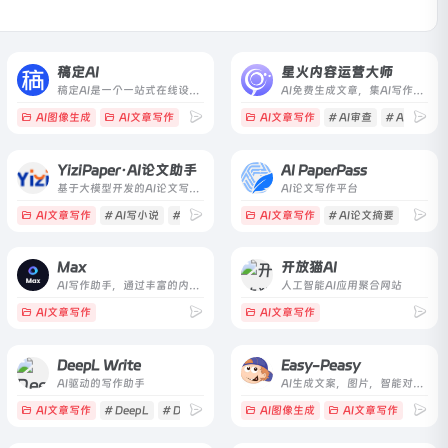
稿定AI
星火内容运营大师
稿定AI是一个一站式在线设计工具平台，提供AI驱动的图片处理、海报生成、抠图、消除、清晰化等功能，并支持创意画布、H5制作和视频剪辑。
AI免费生成文章，集AI写作，选题，配图，排版，润色，发布等功能为一体的智能创作平台。通用稿件30分钟生成，深度稿件效率翻番。应用于企业公众号，头条，新闻、等场景。释放创意，让内容创作更轻松！
AI图像生成
AI文章写作
# 在线设计
# 海报设计
AI文章写作
# 稿定
# AI审查
# AI自定风
YiziPaper·AI论文助手
AI PaperPass
基于大模型开发的AI论文写作助手，它可以根据用户的简单操作，驱动人工智能创作各种学科和语言的专业论文。
AI论文写作平台
脚本写作
AI文章写作
# 笔尖Ai写作
# AI写小说
# AI写论文
# AI写长篇
AI文章写作
# AI论文摘要
Max
开放猫AI
AI写作助手，通过丰富的内置角色和提示词为您带来无与伦比的写作体验。
人工智能AI应用聚合网站
# 文案生成
AI文章写作
AI文章写作
DeepL Write
Easy-Peasy
AI驱动的写作助手
AI生成文案，图片，智能对话，音频转文案等功能的集成应用
AI文章写作
# DeepL
# DeepL Write
AI图像生成
AI文章写作