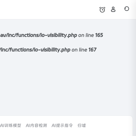
nc/functions/io-visibility.php
on line
165
functions/io-visibility.php
on line
167
AI训练模型
AI内容检测
AI提示指令
归墟