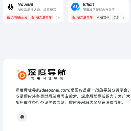
NovelAI
Effidit
AI绘制动漫人物、故事续写
腾讯旗下智能创作助手
AI图像生成
AI文章写作
# adventure
AI文章写作
# ai
# ai dungeon
# AI写作
# Effidit
深度网址导航(deepdhai.com)是国内首屈一指的导航分类平台
收录国内外各类型网站供网友检索，深度网址导航致力于为广大
用户推荐各行各业优秀网站，国内外网站大全尽在深度导航。