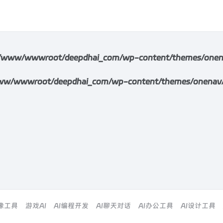
/www/wwwroot/deepdhai_com/wp-content/themes/onenav/i
w/wwwroot/deepdhai_com/wp-content/themes/onenav/inc/
图像工具
游戏AI
AI编程开发
AI聊天对话
AI办公工具
AI设计工具