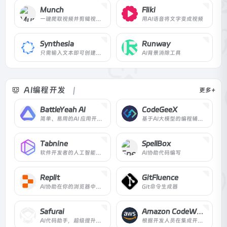
Munch
Fliki
一键爬取视频并剪辑视频至tiktok等十几个平台
用AI语音将文字变成视频
Synthesia
Runway
只需输入文本即可创建人工智能视频。易于使用、价格低廉且可扩展。直接从您的浏览器制作与人类演示者互动的视频。免费演示。
AI背景消除工具
AI编程开发
更多+
BattleYeah AI
CodeGeeX
简单、易用的AI 应用开发平台，全新交互形式，API无缝集成至企业系统，帮助企业实现AI生产力革命。
基于AI大模型的编程辅助工具，可以实现自动代码生成、代码翻译、自动编写注释等功能，支持20多种编程语言。
Tabnine
SpellBox
软件开发者的人工智能助手，通过整行和全功能的代码补全来加快编码速度
AI协助代码编写
Replit
GitFluence
AI协助在你的浏览器中实时运行代码
Git命令生成器
Safurai
Amazon CodeWhisperer
AI代码助手，超级提升开发者的生产力。Safurai支持所有编程语言，对Visual Studio Code完全免费。
根据开发人员在集成开发环境（IDE）中的自然语言和代码评论生成代码建议