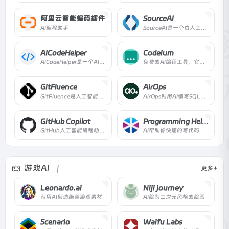
阿里云智能编码插件
SourceAI
AI编程助手
SourceAI是一个由人工智能驱动的工具，可以从任何人类语言描述中生成任何编程语言的代码。它还可以简化，找到错误并修复它们，并调试你的代码。
AICodeHelper
Codeium
AICodeHelper是一个AI代码编写助手，AI代码生成,免费在线生成最佳AI代码。程序员可以通过AI学习如何更有效地编写更好的代码。
免费的AI编程工具，它支持超过20种以上的语言，并与您最喜爱的IDE集成，具有闪电般的速度和优质的建议。
GitFluence
AirOps
GitFluence是人工智能驱动的解决方案，帮助你快速找到正确的git命令。
AirOps利用AI编写SQL，让你的整个团队用实时数据建立报告、文件和内部工具。显著的速度，令人难以置信的乐趣。
GitHub Copilot
Programming Helper
GitHub人工智能编程助手，帮你编写代码和函数
AI帮助你快速的写代码
游戏AI
更多+
Leonardo.ai
Niji journey
利用AI创造绝美游戏素材
AI绘制二次元风格的绘画
Scenario
Waifu Labs