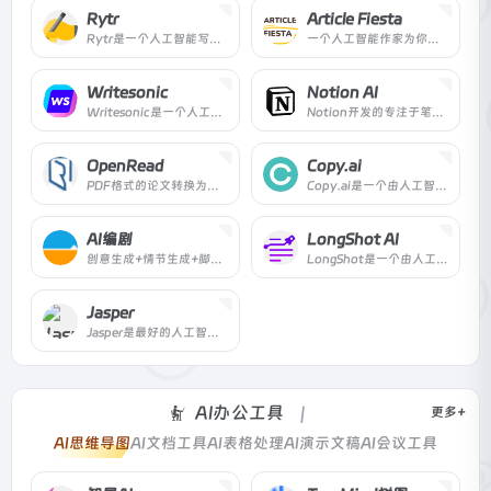
Rytr
Article Fiesta
Rytr是一个人工智能写作助手，可以帮助你创造高质量的内容，只需几秒钟的时间，而成本却很低!
一个人工智能作家为你生成文章内容! Article Fiesta将节省时间和金钱，同时提高你的网站排名的质量。
Writesonic
Notion AI
Writesonic是一个人工智能作家，为博客，Facebook广告，谷歌广告和Shopify免费创建SEO友好内容。我们的转述工具可以让您立即重新表述整个文章。
Notion开发的专注于笔记生成的AI
OpenRead
Copy.ai
PDF格式的论文转换为交互式论文
Copy.ai是一个由人工智能驱动的文案生成器，可以为您的企业生成高质量的文案。
AI编剧
LongShot AI
创意生成+情节生成+脚本生成，AI编剧3步走，AI自动帮你搞定剧情！搭配长短视频拍摄
LongShot是一个由人工智能驱动的内容写作助手，研究、生成和优化高质量的长篇内容。写博客永远不会感到如此轻松。
Jasper
Jasper是最好的人工智能作家和人工智能艺术生成器的团队，拥有超过3000个5星级的评论。快速创建博客文章、营销文案和AI生成的图像。
AI办公工具
更多+
AI思维导图
AI文档工具
AI表格处理
AI演示文稿
AI会议工具