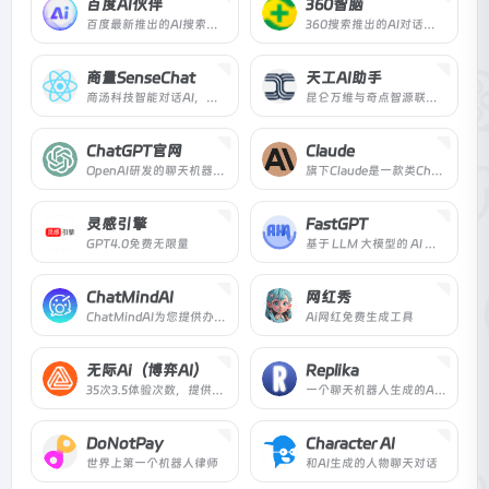
百度AI伙伴
360智脑
百度最新推出的AI搜索对话工具
360搜索推出的AI对话聊天机器人
商量SenseChat
天工AI助手
商汤科技智能对话AI，提供高效便捷交流服务。
昆仑万维与奇点智源联合研发的对标ChatGPT的大语言模型
ChatGPT官网
Claude
OpenAI研发的聊天机器人程序
旗下Claude是一款类ChatGPT对话机器人
灵感引擎
FastGPT
GPT4.0免费无限量
基于 LLM 大模型的 AI 知识库问答平台
ChatMindAI
网红秀
ChatMindAI为您提供办公学习上的智能助手
Ai网红免费生成工具
无际Ai（博弈AI）
Replika
35次3.5体验次数，提供GPT4使用
一个聊天机器人生成的AI朋友
DoNotPay
Character AI
世界上第一个机器人律师
和AI生成的人物聊天对话