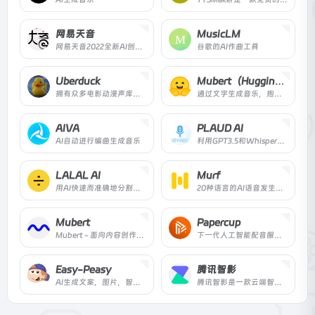
网易天音
MusicLM
网易天音2022全新AI创作平台正式上线，海量风格限时限免；一键渲染，点亮你的音乐天赋！
谷歌的AI作曲工具
Uberduck
Mubert（Hugging Face）
拥有众多电影动漫声库，适合做同人配音内容，可实现语音自动化、文本转语音、自动合成媒体文件。
通过文字生成音乐，抱脸上比较火的T2M模型，方便大家找到一些音乐灵感！
AIVA
PLAUD AI
AI自动进行编曲生成音乐
利用GPT3.5和Whisper实现语音转文本，并通过GPT3.5生成内容总结
LALAL AI
Murf
用AI快速而准确地分割人声和器乐音轨。上传任何音频文件并在几秒钟内收到高质量的提取音轨。
20种语言的AI语音发生器。120多种逼真的文本到语音的声音，创造完美的AI配音。轻松实现从文本到语音的即时转换。
Mubert
Papercup
Mubert - 面向内容创作者、品牌和开发者的全新免版税音乐生态系统
下一代人工智能配音服务，使视频翻译自动化。现在，你可以将你的视频本地化为多种语言，并提供听起来像人一样的配音。
Easy-Peasy
腾讯智影
AI生成文案，图片，智能对话，音频转文案等功能的集成应用
腾讯智影是一款云端智能视频创作工具，集素材搜集、视频剪辑、渲染导出和发布于一体的免费在线剪辑平台。强大的AI智能工具，支持文本配音、数字人播报、自动字幕识别、文章转视频、去水印、视频解说、横转竖等功能，拥有丰富的素材库，极大提升创作效率，帮助用户更好地进行视频化的表达。