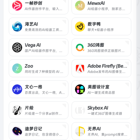
一帧秒创
MewxAI
AI作画创作平台，输入关键词一键生成绘画作品
AI绘画小程序，独家古风模型，AI快速生产2.5D古风人物，支持上传图片生成手绘头像、古风头像
海艺AI
数字鸭
免费高效的AI绘画工具，让你无需专业技能，轻松生成大量高质量图片
聊天+绘画小程序
Vega AI
360鸿图
国产AI绘画作图平台，识别中文关键词，创作你的艺术作品！
360鸿图提供正版图片素材与设计资源。
Zoo
Adobe Firefly (Beta)
同时生成 7 种模型的 AI 绘画图片
Adobe发布的AI图像生成工具
文心一格
美图设计室
百度出品，文心一格，AI艺术和创意辅助平台，依托飞桨、文心大模型的技术创新推出的“AI作画”产品，可轻松驾驭多种风格，人人皆可“一语成画”
AI一键生成商品图
片绘
Skybox AI
片绘是一个分享ai创作的绘画交流平台，创造艺术的并不是AI，创造艺术的终究是你我。
一键式360°图像生成器
造梦日记
无界AI
造梦日记，包含微信小程序和...
无界AI，集prompt搜索、AI图库、AI创作、AI广场等为一体。提供一站式AI搜索-创作-交流-分享服务。