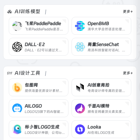
AI训练模型
更多+
飞桨PaddlePaddle
OpenBMB
飞桨PaddlePaddle是百度发起的开源深度学习平台，提供核心框架、模型库、开发套件及服务平台，支持动态图和静态图，覆盖训练到多端推理，适合开发者、研究人员和企业使用。
清华大学自然语言处理实验室和智源研究院语言大模型加速技术创新中心共同支持发起
DALL·E 2
商量SenseChat
DALL · E2可以通过文本描述创建原创的、真实的图像和艺术。它可以结合概念、属性和风格。
商汤科技智能对话AI，提供高效便捷交流服务。
AI设计工具
更多+
包图网
AI创意商拍
提供海量优质设计素材，一站式创意资源下载平台。
电商设计师专属的全链路图片设计提效工具
AILOGO
千面AI模特
LOGO123旗下的AI智能LOGO生成器，只需输入品牌名称就能免费在线生成公司logo设计及配套企业VI，轻松打造您的个性品牌！
拥有全网最顶尖真实度和表现力的模特生成效果，主打模特图片一键换色、换脸、换景。用AIGC帮助服装电商降低拍摄成本、提升商品展示图制作效率。
标小智LOGO生成
Looka
LOGO设计神器；公司logo在线设计生成器 - 标小智LOGO神器
AI在线LOGO生成