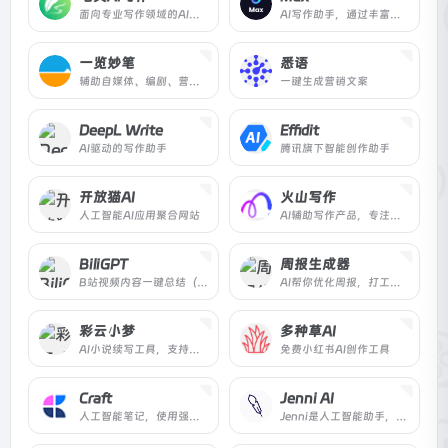
面向专业写作领域的AI写作工具
AI写作助手，通过丰富的内置角色和提示词为您带来无与伦比的写作体验。
一览妙笔
悉语
辅助自媒体、编剧、营销人员
一键生成营销文案
DeepL Write
Effidit
AI驱动的写作助手
腾讯旗下智能创作助手
开放猫AI
火山写作
人工智能AI应用聚合网站
AI辅助写作产品，专注于英语写作
BiliGPT
周报生成器
B站视频内容一键总结（支持 iOS 快捷指令）
AI帮你优化周报，打工人必备
彩云小梦
多种草AI
AI小说续写工具，支持自定义小说世界
免费小红书AI创作工具
Craft
Jenni AI
人工智能笔记，使用强大的 AI 技术即时改进您的写作，让您的文档更上一层楼。告别繁琐的编辑，并在需要时获得所需的帮助！
Jenni是人工智能助手，让你保持在驾驶座上。Jenni在你写作时与你一起工作，一旦你与Jenni一起写作，你就再也不能回头了。