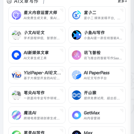
AI文章写作
更多+
星火内容运营大师
宣小二
AI免费生成文章，集AI写作，选题，配图，排版，润色，发布等功能为一体的智能创作平台。通用稿件30分钟生成，深度稿件效率翻番。应用于企业公众号，头条，新闻、等场景。释放创意，让内容创作更轻松！
宣小二 媒体发稿平台，软文发布平台，自媒体发稿平台，短视频矩阵发布平台，基于AI驱动的企业自助式投放平台。
小文AI论文
小鱼AI写作
学术旅程伴侣，智慧创作之选。轻松解决论文写作难题，AI论文助您一键完成，仅需一杯咖啡时间，即可轻松问鼎学术高峰！
小鱼AI是一款在线智能AI写作平台，可以AI自动生成高质量原创内容，内容创作覆盖多种类型，满足不同场景的AI创作需求以及提供个性化的自定义应用
AI新媒体文章
讯飞智检
AI文章生成工具
讯飞推出的智能写作SaaS工具，支持智能写作后的校对与合规审核
YiziPaper·AI论文助手
AI PaperPass
基于大模型开发的AI论文写作助手，它可以根据用户的简单操作，驱动人工智能创作各种学科和语言的专业论文。
AI论文写作平台
笔尖Ai写作
开山猴
一款面向专业写作领域的全能型AI写作助手，1000+写作模板，轻松原创。
提供免费试用，超出后需付费使用
魔法AI
GetMax
跨境电商营销创意生成工具
AI内容营销
笔灵AI写作
Max