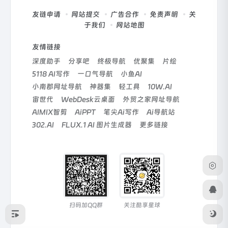
友链申请
网站提交
广告合作
免责声明
关
于我们
网站地图
友情链接
深度助手
分享吧
终极导航
优聚集
片绘
5118 AI写作
一口气导航
小鱼AI
小南郡网址导航
神器集
轻工具
10W.AI
宙世代
WebDesk云桌面
外贸之家网址导航
AIMIX智剪
AiPPT
笔尖Ai写作
Ai导航站
302.AI
FLUX.1 AI 图片生成器
更多链接
扫码加QQ群
关注酷享星球