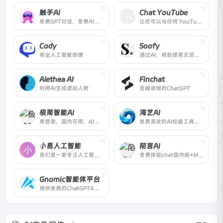
触手AI
Chat YouTube
免费GPT对话，免费AI极速绘画
让您可以与任何 YouTube 视频交谈 - 对其进行总结、向其提问等！
Cody
Soofy
商业人工智能助理
通过AI，帮助提高交流水平，学习新语言
Alethea AI
Finchat
利用AI生成虚拟人物
金融领域的ChatGPT
极简智能AI
海艺AI
需登录，国内可用，AI聊天绘画
免费高效的AI绘画工具，让你无需专业技能，轻松生成大量高质量图片
小易人工智能
陌言AI
我们是一家专注人工智能技术研发的公司，提供AI，我们的AI问答系统采用知识图谱和深度学习技术,提供准确智能的问答与对话能力。我们的AI绘画系统利用大数据训练集
免费体验chat国内版+Midjourney
Gnomic智能体平台
提供免费的ChatGPT4、Gemini、智谱、文心一言等国内外多种大模型的AI平台