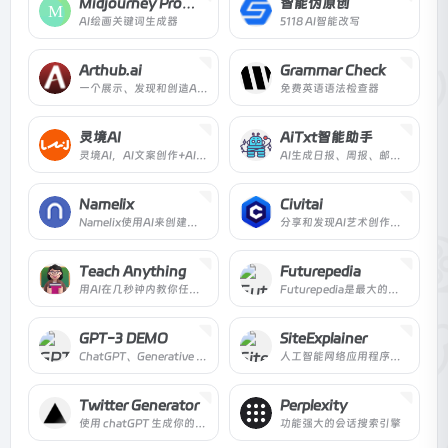
Midjourney Prompt生成器
智能伪原创
AI绘画关键词生成器
5118 AI智能改写
Arthub.ai
Grammar Check
一个展示、发现和创造AI生成的艺术的创意社区
免费英语语法检查器
灵境AI
AiTxt智能助手
灵境AI，AI文案创作+AI智能对话。
AI生成日报、周报、邮件、节日祝福、甩锅文案等
Namelix
Civitai
Namelix使用AI来创建一个简短的、有品牌的企业名称。搜索域名的可用性，并立即为你的新业务生成一个标志。
分享和发现AI艺术创作资源的平台
Teach Anything
Futurepedia
用AI在几秒钟内教你任何东西。
Futurepedia是最大的人工智能工具目录。浏览40多个类别的700多个AI工具，如文案、图像生成和视频编辑。按类别、定价和功能搜索和筛选工具。
GPT-3 DEMO
SiteExplainer
ChatGPT、Generative AI 和 GPT-3应用程序和用例。
人工智能网络应用程序可让您在几秒钟内快速准确地总结任何网站
Twitter Generator
Perplexity
使用 chatGPT 生成你的下一个 Twitter 简介
功能强大的会话搜索引擎