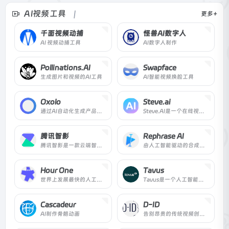
AI视频工具
更多+
千面视频动捕
怪兽AI数字人
AI 视频动捕工具
AI数字人制作
Pollinations.AI
Swapface
生成图片和视频的AI工具
AI智能视频换脸工具
Oxolo
Steve.ai
通过AI自动化生成产品宣传视频
Steve.AI是一个在线视频制作软件，帮助任何人在几秒钟内创建视频和动画。
腾讯智影
Rephrase AI
腾讯智影是一款云端智能视频创作工具，集素材搜集、视频剪辑、渲染导出和发布于一体的免费在线剪辑平台。强大的AI智能工具，支持文本配音、数字人播报、自动字幕识别、文章转视频、去水印、视频解说、横转竖等功能，拥有丰富的素材库，极大提升创作效率，帮助用户更好地进行视频化的表达。
由人工智能驱动的合成视频创作平台，可在几分钟内将您的纯文本转换为高度吸引人的专业质量视频。
Hour One
Tavus
世界上发展最快的人工智能视频制作商，可以将文本转化为视频
Tavus是一个人工智能视频生成平台，它能自动为每个受众提供个性化的视频。用独特的语音变量定制视频，并在你点击发送后长时间内推动重复转换。
Cascadeur
D-ID
AI制作骨骼动画
告别昂贵的传统视频创作!在几分钟内从纯文本创建视频!易于使用，便宜且可扩展。