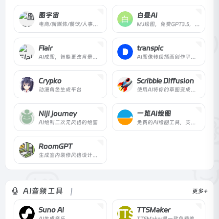
图宇宙
白昼AI
电商/新媒体/餐饮/人事行政做设计就用「图宇宙」，超懒爽、真智能、零风险；给我需求，给你设计，自动生成多平台、多尺寸结果；臻选素材，正版授权，安心商用
MJ绘图，免费GPT3.5，GPT4.0，
Flair
transpic
AI成图，智能更改背景，有着较好的光线处理能力
AI图像转绘插画创作平台、上传图片生成多张图片，图片风格转换
Crypko
Scribble Diffusion
动漫角色生成平台
使用AI将你的草图变成精致的图像
Niji journey
一览AI绘图
AI绘制二次元风格的绘画
免费的AI绘图工具，支持文生图、图生图两种模式，内置8种模型，超高分辨率，轻松创作高品质图片，简单操作即可3秒生成多张图片。
RoomGPT
生成室内装修风格设计图片的AI工具，在几秒钟内生成你的梦想房间。
AI音频工具
更多+
Suno AI
TTSMaker
AI生成音乐
TTSMaker是一款免费的文本转语音工具和在线文本阅读器，可以将文本转换为语音，它支持100多种语言和100多种语音风格，强大的神经网络使语音听起来更自然，你可以在线收听，或下载MP3、WAV格式的音频文件。