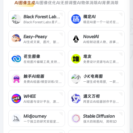
AI图像生成
AI图像优化
AI无损调整
AI物体消除
AI背景消除
Black Forest Labs (FLUX)
稿定AI
Black Forest Labs 是 FLUX 系列图像生成模型的开发机构，提供 API、开放权重、企业方案及在线试用，面向开发者与创意团队。
稿定AI是一个一站式在线设计工具平台，提供AI驱动的图片处理、海报生成、抠图、消除、清晰化等功能，并支持创意画布、H5制作和视频剪辑。
Easy-Peasy
NovelAI
AI生成文案，图片，智能对话，音频转文案等功能的集成应用
AI绘制动漫人物、故事续写
花生图像
堆友
在线图片编辑工具,支持在线抠图改图,上传商品图片自动去除背景,跨境电商图片翻译,自动识别图片文字多语种互相翻译,图片译后二次编辑修改,助力商家降本增效。
免费设计资源与AI工具平台，助力高效创意设计。
触手AI绘画
小K电商图
免费AI绘画/模型训练/交流分享平台
一键生成电商图，一款电商人真正可商用的AI电商图工具
WHEE
通义万相
AI绘画与设计平台，激发创意，快速生成图像。
阿里云AI绘画创作平台，激发无限创意。
Midjourney
Stable Diffusion
一个独立的研究实验室，探索新的思想媒介，扩大人类的想象力。
强大的制图AI，简称SD