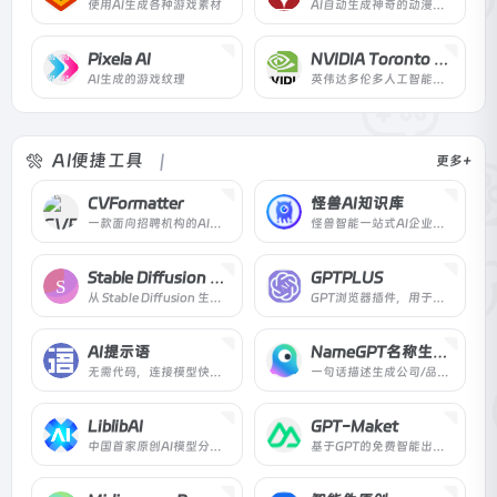
使用AI生成各种游戏素材
AI自动生成神奇的动漫肖像画
Pixela AI
NVIDIA Toronto AI Lab
AI生成的游戏纹理
英伟达多伦多人工智能实验室出品的高质量3d纹理生成模型
AI便捷工具
更多+
CVFormatter
怪兽AI知识库
一款面向招聘机构的AI简历改写软件。
怪兽智能一站式AI企业知识库搭建系统，企业知识库大模型训练，智能企业客服，先进的企业知识库 + 智能的AI问答机器人，轻松集成在直播平台/网站/APP/小程序等三方应用做电商智能问答客服，企业聊天机器人，直播回复
Stable Diffusion 法术解析
GPTPLUS
从 Stable Diffusion 生成的图片读取 prompt / Stable Diffusion 模型解析
GPT浏览器插件，用于写作、翻译以及更多功能。
AI提示语
NameGPT名称生成器
无需代码，连接模型快速构建AI应用。让每个人都能轻松使用 AI，提高 10 倍生产力。
一句话描述生成公司/品牌名称
LiblibAI
GPT-Maket
中国首家原创AI模型分享社区
基于GPT的免费智能出题工具